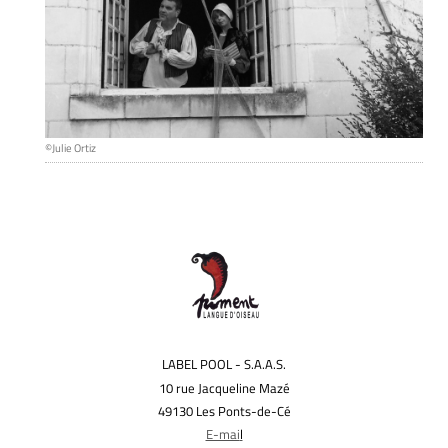
©Julie Ortiz
LABEL POOL - S.A.A.S.
10 rue Jacqueline Mazé
49130 Les Ponts-de-Cé
E-mai
l