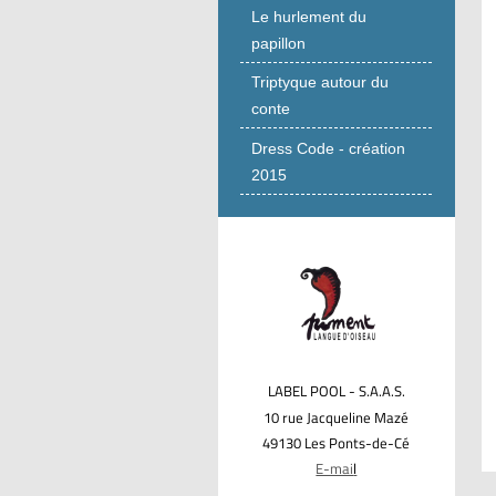
Le hurlement du
papillon
Triptyque autour du
conte
Dress Code - création
2015
LABEL POOL - S.A.A.S.
10 rue Jacqueline Mazé
49130 Les Ponts-de-Cé
E-mai
l