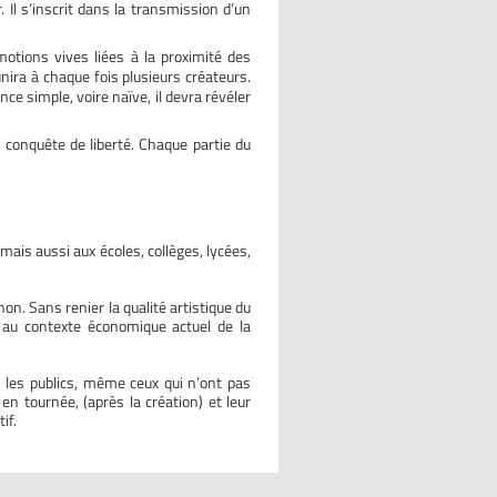
. Il s’inscrit dans la transmission d’un
otions vives liées à la proximité des
éunira à chaque fois plusieurs créateurs.
ce simple, voire naïve, il devra révéler
e conquête de liberté. Chaque partie du
ais aussi aux écoles, collèges, lycées,
non. Sans renier la qualité artistique du
 au contexte économique actuel de la
s les publics, même ceux qui n’ont pas
 en tournée, (après la création) et leur
if.