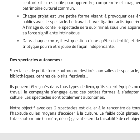
l’enfant : il lui est utile pour apprendre, comprendre et imaginer
patrimoine culturel commun.
Chaque projet est une petite forme visant à provoquer des ém
publics avec le spectacle. Le travail d’investigation artistique r
A l’image du conte, le spectacle sera subliminal; sous une apparen
sa force signifiante intrinsèque.
Dans chaque conte, il est question d’une quête d’identité, et d
triptyque pourra être jouée de façon indépendante.
Des spectacles autonomes :
Spectacles de petite forme autonome destinés aux salles de spectacle, m
bibliothèques, centres de loisirs, festivals...
Ils peuvent être joués dans tous types de lieux, qu’ils soient équipés ou 
travail, la compagnie s’engage avec ces petites formes à s’adapter
culture. Les spectacles sont totalement autonomes.
Notre objectif avec ces 2 spectacles est d’aller à la rencontre de tou
l’habitude ou les moyens d’accéder à la culture. Le faible coût plateau
totale autonomie (lumière, décor) garantissent la faisabilité de cet object