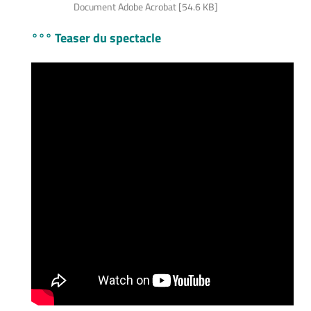
Document Adobe Acrobat [54.6 KB]
°°° Teaser du spectacle