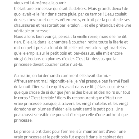
vieux roi lui-même alla ouvrir.
C'était une princesse qui était là, dehors. Mais grands dieux ! de
quoi avait-elle l'air dans cette pluie, par ce temps ! L'eau coulait
de ses cheveux et de ses vêtements, entrait par la pointe de ses
chaussures et ressortait par le talon ... et elle prétendait être une
véritable princesse !
Nous allons bien voir çà, pensait la vieille reine, mais elle ne dit
rien. Elle alla dans la chambre à coucher, retira toute la literie et
mit un petit pois au fond du lit ; elle prit ensuite vingt martelas
qu'elle empila sur le petit pois et, par-dessus, elle mit encore
vingt édredons en plumes d'eider. C'est là- dessus que la
princesse devait coucher cette nuit-là.
Au matin, on lui demanda comment elle avait dormi. -
Affreusement mal, répondit-elle, je n'ai presque pas fermé l'oeil
de la nuit. Dieu sait ce qu'il y avait dans ce lit. J'étais couché sur
quelque chose de si dur que j'en ai des bleus et des noirs sur tout
le corps ! C'est terrible ! Alors ils reconnurent que c'était une
vraie princesse puisque, à travers les vingt matelas et les vingt
édredons en plumes d'eider, elle avait senti le petit pois. Une
peau aussi sensible ne pouvait être que celle d'une authentique
princesse.
Le prince la prit donc pour femme, sûr maintenant d'avoir une
vraie princesse et le petit pois fut exposé dans le cabinet des