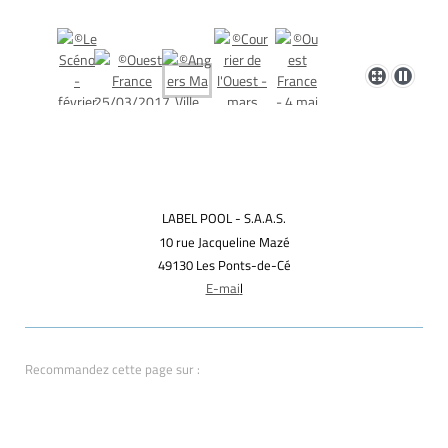
LABEL POOL - S.A.A.S.
10 rue Jacqueline Mazé
49130 Les Ponts-de-Cé
E-mai
l
Recommandez cette page sur :