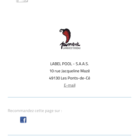
LABEL POOL - S.A.A.S.
10 rue Jacqueline Mazé
49130 Les Ponts-de-Cé
E-mai
l
Recommandez cette page sur :