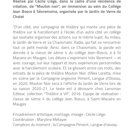
Réalisé par Cécile Liège, dans le cadre d'une résidence de
création, de "Mouton noir", en immersion au sein du Collège
Jean Bosco à Sévremoine, organisée par le Jardin de Verre de
Cholet
"D'un côté, une compagnie de théâtre qui monte une pièce de
thèâtre sur le harcèlement à l'école; d'un autre côté un collège
qui souhaite organiser des actions sur le même sujet. Au milieu,
le Jardin de Verre et sa Chaosmatic Radio, qui fait se rencontrer
tout ce petit monde. Ainsi, dans ce Chaosmatic, la parole est
donnée à la classe de 4ème 4 du collège Jean-Bosco, à à St
Macaire en Mauges. Les élèves s'expriment très librement – et
avec courage, sur leur rapport et leurs expériences personnelles
avec le harcèlement scolaire. Et se glissent entre ces mots, des
extraits de la pièce de théâtre Mouton Noir, d'Alex Lorette, mise
en scène par la Compagnie angevine Piment, Langue d'Oiseau,
en 2020. Mouton Noir sera à l'affiche du Jardin de Verre lors de
sa saison 2020-21. Le texte est à découvrir chez Lansman
Editeur, collection “Théâtre à Vif”, 2016. Equipe de réalisation :
classe de 4ème 4 du collège Jean Bosco, à Saint-Macaire en
Mauges
Encadrement artistique, montage, mixage : Cécile Liège.
Coordination : Maryline Métayer
Complices du moment : la Compagnie Piment, Langue d'oiseau