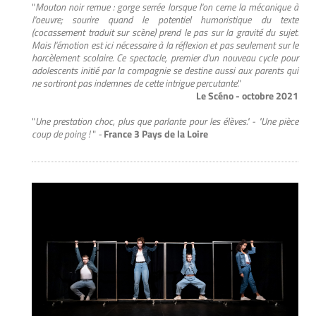
"
Mouton noir remue : gorge serrée lorsque l'on cerne la mécanique à
l'oeuvre; sourire quand le potentiel humoristique du texte
(cocassement traduit sur scène) prend le pas sur la gravité du sujet.
Mais l'émotion est ici nécessaire à la réflexion et pas seulement sur le
harcèlement scolaire. Ce spectacle, premier d'un nouveau cycle pour
adolescents initié par la compagnie se destine aussi aux parents qui
ne sortiront pas indemnes de cette intrigue percutante
."
Le Scéno - octobre 2021
"
Une prestation choc, plus que parlante pour les élèves." -
"Une pièce
coup de poing !
"
-
France 3 Pays de la Loire