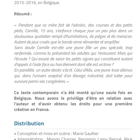
2015-2016, en Belgique.
Résumé :
«
Pendant que sa mère fait de l'aérobic, des courses et des petits
plats, Camille, 15 ans, s'enfonce chaque jour un peu plus dans un
douloureux quotidien rempli d'humiliations, de pièges et de menaces.
Autant de jeux cruels que la bande aime réinventer et amplifier.
Sans doute Camille est-elle une jeune fille un peu spéciale, trop
renfermée, comme la présentent les adultes qui l'entourent. Mais qui
l'écoute ? Qui essaie de saisir les petits signes qui constituent autant
d'appels à l'aide face au harcèlement dont elle est victime ?
En parallèle, un autre destin s'écrit. Celui d'Albi, une jeune truie albinos
qui, dans l'univers aseptisé d'un élevage industriel, doit lutter pour
survivre parmi ses congénères.
»
Ce texte contemporain n'a été monté qu'une seule fois en
Belgique. Nous avons le privilège d'être en relation avec
l'auteur et d'avoir obtenu les droits pour une première
création en France.
Distribution
• Conception et mise en scène : Marie Gaultier
• Interprétation : Manon Charrier, Benjamin Lamy Berrué, Alice