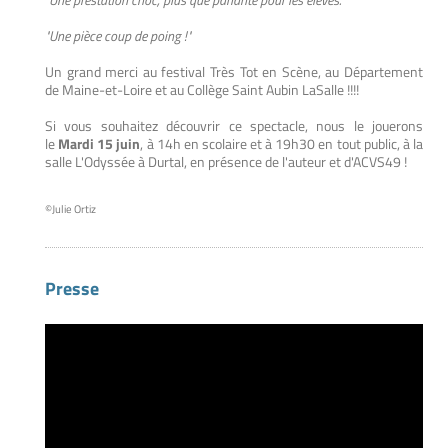
"Une pièce coup de poing !"
Un grand merci au festival Très Tot en Scène, au Département
de Maine-et-Loire et au Collège Saint Aubin LaSalle !!!!
Si vous souhaitez découvrir ce spectacle, nous le jouerons
le
Mardi 15 juin
, à 14h en scolaire et à 19h30 en tout public, à la
salle L'Odyssée à Durtal, en présence de l'auteur et d'ACVS49 !
©Julie Ortiz
Presse