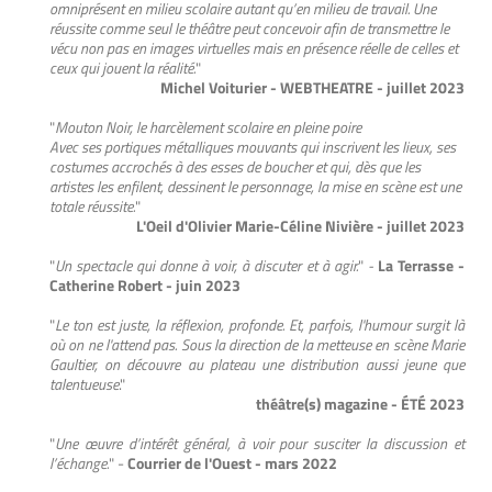
omniprésent en milieu scolaire autant qu’en milieu de travail. Une
réussite comme seul le théâtre peut concevoir afin de transmettre le
vécu non pas en images virtuelles mais en présence réelle de celles et
ceux qui jouent la réalité.
"
Michel Voiturier - WEBTHEATRE - juillet 2023
"
Mouton Noir, le harcèlement scolaire en pleine poire
Avec ses portiques métalliques mouvants qui inscrivent les lieux, ses
costumes accrochés à des esses de boucher et qui, dès que les
artistes les enfilent, dessinent le personnage, la mise en scène est une
totale réussite.
"
L'Oeil d'Olivier Marie-Céline Nivière - juillet 2023
"
Un spectacle qui donne à voir, à discuter et à agir.
"
-
La Terrasse -
Catherine Robert - juin 2023
"
Le ton est juste, la réflexion, profonde. Et, parfois, l'humour surgit là
où on ne l'attend pas. Sous la direction de la metteuse en scène Marie
Gaultier, on découvre au plateau une distribution aussi jeune que
talentueuse
."
théâtre(s) magazine - ÉTÉ 2023
"
Une œuvre d’intérêt général, à voir pour susciter la discussion et
l’échange.
" -
Courrier de l'Ouest - mars 2022