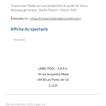
Chaosmatic Radio est une production du Jardin de Verre.
Musique générique : Barka Désert / Atoum Zeki"
À écouter ici :
https://chaosmaticradio.tumblr.com/
Affiche du spectacle
©Julie Ortiz
LABEL POOL - S.A.A.S.
10 rue Jacqueline Mazé
49130 Les Ponts-de-Cé
E-mai
l
Recommandez cette page sur :